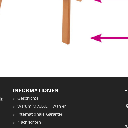
INFORMATIONEN
H
Geschichte
lt
Warum M.A.B.E.F. wählen
Internationale Garantie
Nachrichten