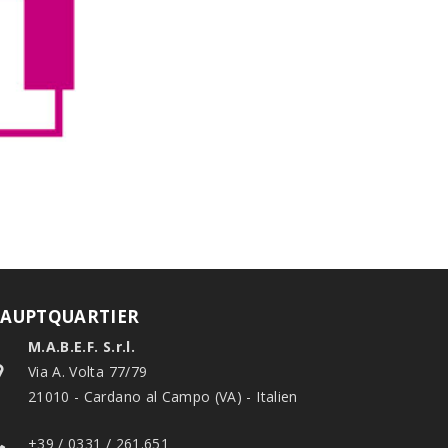
AUPTQUARTIER
M.A.B.E.F. S.r.l.
Via A. Volta 77/79
21010 - Cardano al Campo (VA) - Italien
+39 / 0331 / 261.651