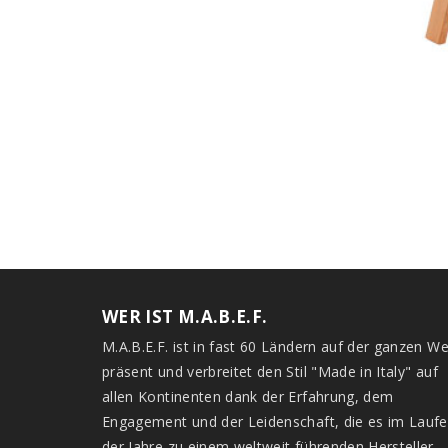
WER IST M.A.B.E.F.
M.A.B.E.F. ist in fast 60 Ländern auf der ganzen We
präsent und verbreitet den Stil "Made in Italy" auf
allen Kontinenten dank der Erfahrung, dem
Engagement und der Leidenschaft, die es im Laufe
der Jahre zu einem weltweit führenden Hersteller