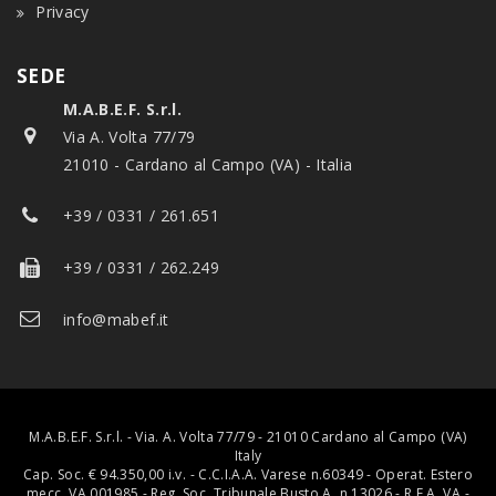
Privacy
SEDE
M.A.B.E.F. S.r.l.
Via A. Volta 77/79
21010 - Cardano al Campo (VA) - Italia
+39 / 0331 / 261.651
+39 / 0331 / 262.249
info@mabef.it
M.A.B.E.F. S.r.l. - Via. A. Volta 77/79 - 21010 Cardano al Campo (VA)
Italy
Cap. Soc. € 94.350,00 i.v. - C.C.I.A.A. Varese n.60349 - Operat. Estero
mecc. VA 001985 - Reg. Soc. Tribunale Busto A. n.13026 - R.E.A. VA -