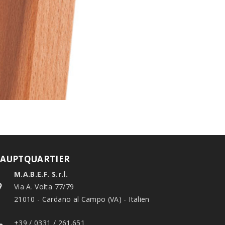
AUPTQUARTIER
M.A.B.E.F. S.r.l.
Via A. Volta 77/79
21010 - Cardano al Campo (VA) - Italien
+39 / 0331 / 261.651