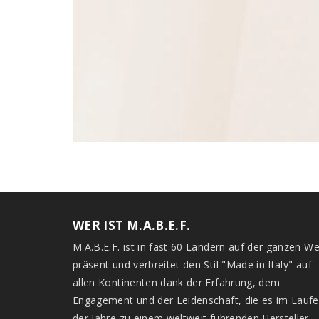
WER IST M.A.B.E.F.
M.A.B.E.F. ist in fast 60 Ländern auf der ganzen We
präsent und verbreitet den Stil "Made in Italy" auf
allen Kontinenten dank der Erfahrung, dem
Engagement und der Leidenschaft, die es im Laufe
der Jahre zu einem weltweit führenden Hersteller