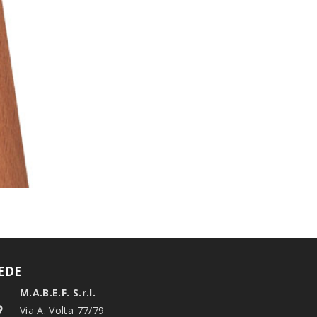
EDE
M.A.B.E.F. S.r.l.
Via A. Volta 77/79