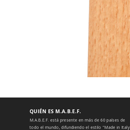
QUIÉN ES M.A.B.E.F.
M.A.B.E.F. está presente en más de 60 países de
todo el mundo, difundiendo el estilo "Made in Italy