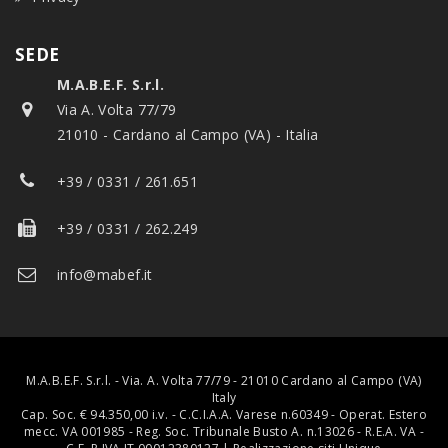
SEDE
M.A.B.E.F. S.r.l.
Via A. Volta 77/79
21010 - Cardano al Campo (VA) - Italia
+39 / 0331 / 261.651
+39 / 0331 / 262.249
info@mabef.it
M.A.B.E.F. S.r.l. - Via. A. Volta 77/79 - 21010 Cardano al Campo (VA)
Italy
Cap. Soc. € 94.350,00 i.v. - C.C.I.A.A. Varese n.60349 - Operat. Estero
mecc. VA 001985 - Reg. Soc. Tribunale Busto A. n.13026 - R.E.A. VA -