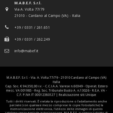
M.A.B.E.F. S.r.l.
Via A. Volta 77/79
21010 - Cardano al Campo (VA) - Italia
+39 / 0331 / 261.651
+39 / 0331 / 262.249
info@mabef.it
M.A.B.E.F. S.r.l. - Via. A. Volta 77/79 - 21010 Cardano al Campo (VA)
Italia
Cap. Soc. € 94.350,00 i.v. - C.C.I.A.A. Varese n.60349 - Operat. Estero
mecc. VA 001985 - Reg. Soc. Tribunale Busto A. n.13026 - R.E.A. VA -
C.F. P.IVA IT 00012380127 |
Realizzazione siti Unique
Tutti i diritti riservati. È vietata la riproduzione o l’adattamento anche
parziale (con qualsiasi mezzo comprese le copie fotostatiche) la
memorizzazione elettronica, l’utilizzo delle immagini di questo
catalogo senza esplicita autorizzazione. M.A.B.E.F. si riserva il diritto di