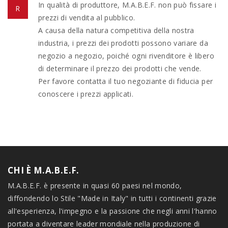
In qualità di produttore, M.A.B.E.F. non può fissare i
prezzi di vendita al pubblico.
A causa della natura competitiva della nostra
industria, i prezzi dei prodotti possono variare da
negozio a negozio, poiché ogni rivenditore è libero
di determinare il prezzo dei prodotti che vende.
Per favore contatta il tuo negoziante di fiducia per
conoscere i prezzi applicati.
CHI È M.A.B.E.F.
M.A.B.E.F. è presente in quasi 60 paesi nel mondo,
diffondendo lo Stile "Made in Italy" in tutti i continenti grazie
all'esperienza, l'impegno e la passione che negli anni l'hanno
portata a diventare leader mondiale nella produzione di