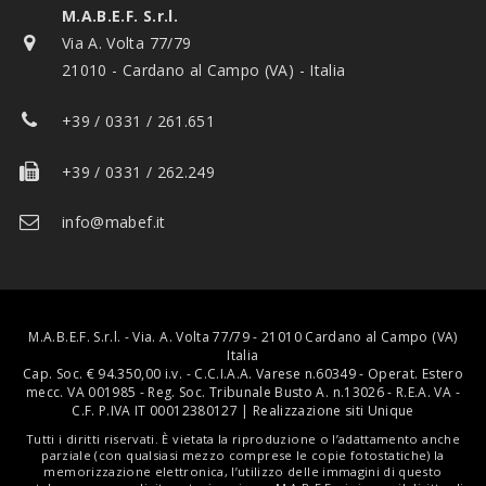
M.A.B.E.F. S.r.l.
Via A. Volta 77/79
21010 - Cardano al Campo (VA) - Italia
+39 / 0331 / 261.651
+39 / 0331 / 262.249
info@mabef.it
M.A.B.E.F. S.r.l. - Via. A. Volta 77/79 - 21010 Cardano al Campo (VA)
Italia
Cap. Soc. € 94.350,00 i.v. - C.C.I.A.A. Varese n.60349 - Operat. Estero
mecc. VA 001985 - Reg. Soc. Tribunale Busto A. n.13026 - R.E.A. VA -
C.F. P.IVA IT 00012380127 |
Realizzazione siti Unique
Tutti i diritti riservati. È vietata la riproduzione o l’adattamento anche
parziale (con qualsiasi mezzo comprese le copie fotostatiche) la
memorizzazione elettronica, l’utilizzo delle immagini di questo