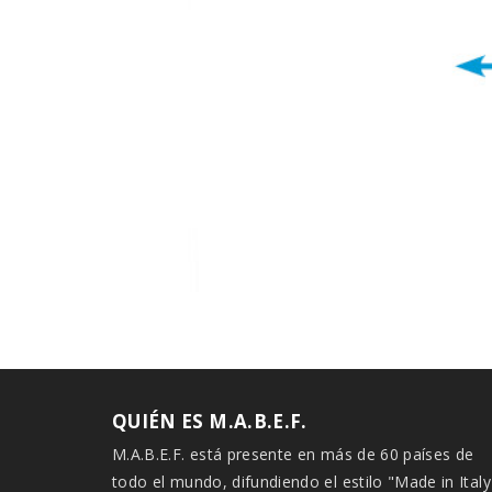
QUIÉN ES M.A.B.E.F.
M.A.B.E.F. está presente en más de 60 países de
todo el mundo, difundiendo el estilo "Made in Italy