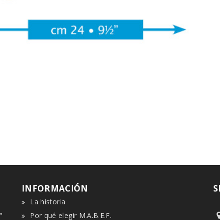
INFORMACIÓN
S
La historia
"
Por qué elegir M.A.B.E.F.