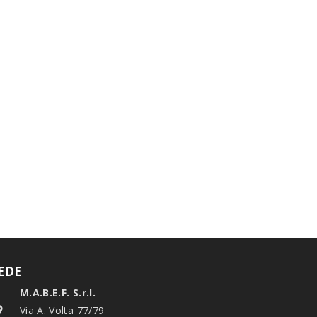
EDE
M.A.B.E.F. S.r.l.
Via A. Volta 77/79