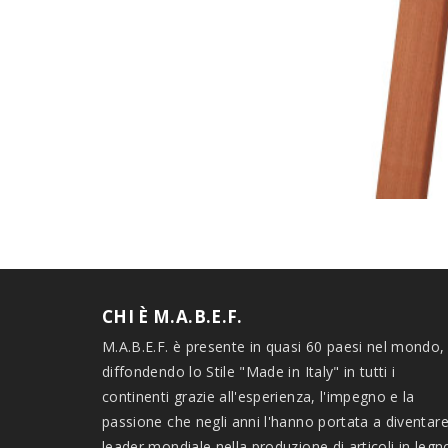
CHI È M.A.B.E.F.
M.A.B.E.F. è presente in quasi 60 paesi nel mondo,
diffondendo lo Stile "Made in Italy" in tutti i
continenti grazie all'esperienza, l'impegno e la
passione che negli anni l'hanno portata a diventar
leader mondiale nella produzione di articoli in legn