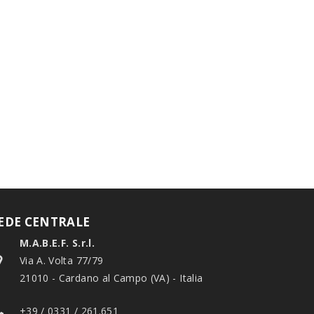
EDE CENTRALE
M.A.B.E.F. S.r.l.
Via A. Volta 77/79
21010 - Cardano al Campo (VA) - Italia
+39 / 0331 / 261.651