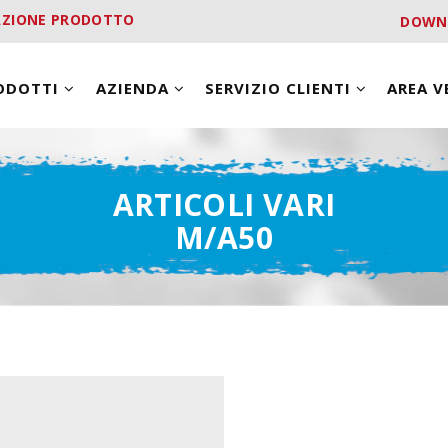
AZIONE PRODOTTO
DOWN
ODOTTI
AZIENDA
SERVIZIO CLIENTI
AREA 
ARTICOLI VARI
M/A50
ma50-01.jpg
ma50-02.jpg
ma50-03.jpg