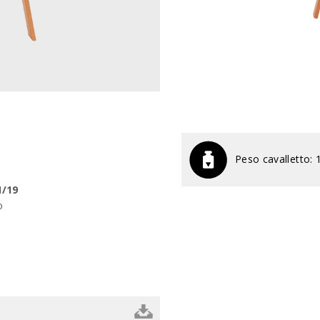
Peso cavalletto:
M/19
o